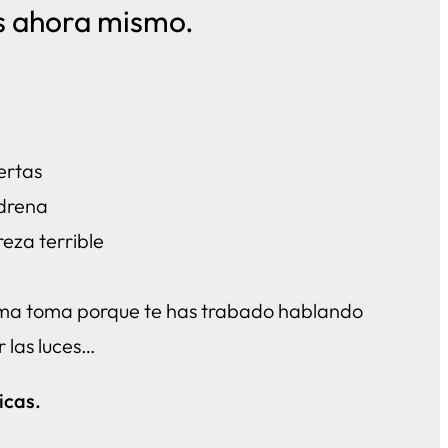
es ahora mismo.
ertas
 drena
eza terrible
sma toma porque te has trabado hablando
 las luces…
icas.