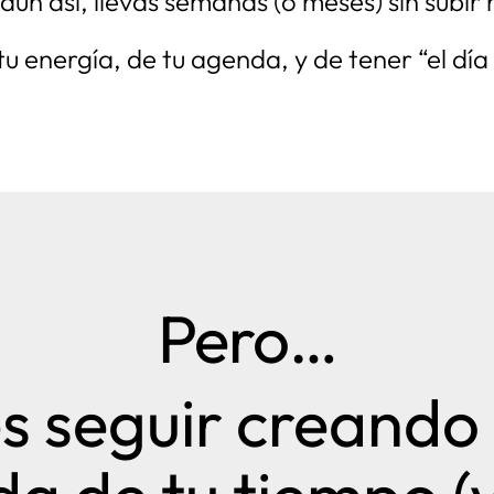
aun así, llevas semanas (o meses) sin subir
 energía, de tu agenda, y de tener “el día
Pero…
 seguir creando c