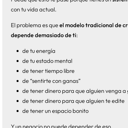
con tu vida actual.
El problema es que
el modelo tradicional de c
depende demasiado de ti
:
de tu energía
de tu estado mental
de tener tiempo libre
de “sentirte con ganas”
de tener dinero para que alguien venga a
de tener dinero para que alguien te edite
de tener un espacio bonito
Y un negocio no puede depender de eso.