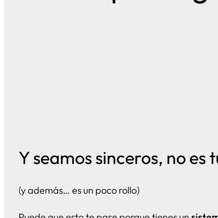
Y seamos sinceros, no es t
(y además… es un poco rollo)
Puede que esto te pase porque tienes un
sistem