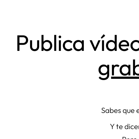
Saltar
al
contenido
Publica víde
gra
Sabes que e
Y te dic