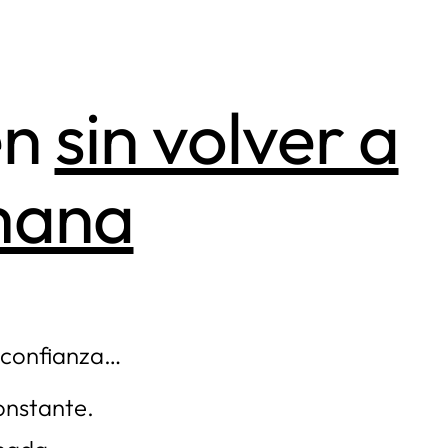
en
sin volver a
mana
a confianza…
onstante.